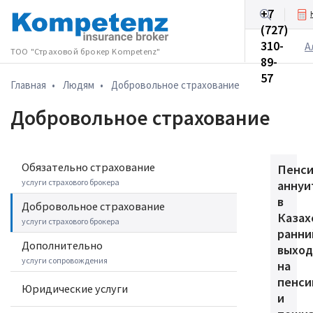
+7
(727)
Бизнесу
310-
А
ТОО "Страховой брокер Kompetenz"
89-
57
Главная
•
Людям
•
Добровольное cтрахование
Добровольное cтрахование
Обязательно страхование
Пенс
услуги страхового брокера
аннуи
в
Добровольное cтрахование
Казах
услуги страхового брокера
ранни
Дополнительно
выход
услуги сопровождения
на
пенс
Юридические услуги
и