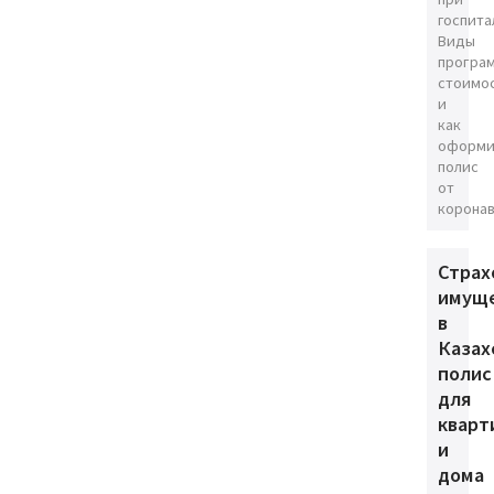
госпита
Виды
програ
стоимо
и
как
оформи
полис
от
коронав
Страх
имущ
в
Казах
полис
для
кварт
и
дома