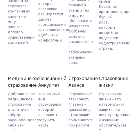
законом ни
сырья
которая
основной
страховая
Казахстан
постоянно
актив и тех
компания ни
продемонстриро
расширяется
и других
клиент не
бурный
делает
обезопасить
могут
рост,
передвижение
имущество
внести в
который
автотранспортом
особенно
договор
позже был
удобным и
если оно
существенных
подхвачен
комфортным.
расположено
изменений.
индустриализац
в
страны.
сейсмически
активной
зоне.
Медицинское
Пенсионный
Страхование
Страхование
страхование
Аннуитет
Аванса
жизни
Добровольное
Уникальный
Страхование
Страхование
медицинское
вид
авансового
Жизни – это
страхование
страхования
платежа –
материальная
достаточно
который
данный вид
защита при
твёрдо
позволяет
страхования
непредвиденны
зарекомендовало
получить
применяется
жизненных
себя как
часть
при работе
обстоятельств