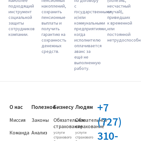
наиболее
пенсионных
по договору
(болезнь,
подходящий
накоплений,
с
несчастный
инструмент
сохранить
государственными
случай),
социальной
пенсионные
и/или
приведших
защиты
выплаты и
коммунальными
к временной
сотрудников
получить
предприятиями,
или
компании.
гарантию на
когда
постоянной
сохранность
исполнителю
нетрудоспособн
денежных
оплачивается
средств.
аванс за
ещё не
выполненную
работу.
+7
О нас
Полезное
Бизнесу
Людям
(727)
Миссия
Законы
Обязательное
Обязательное
страхование
страхование
310-
Команда
Анализ
услуги
услуги
страхового
страхового