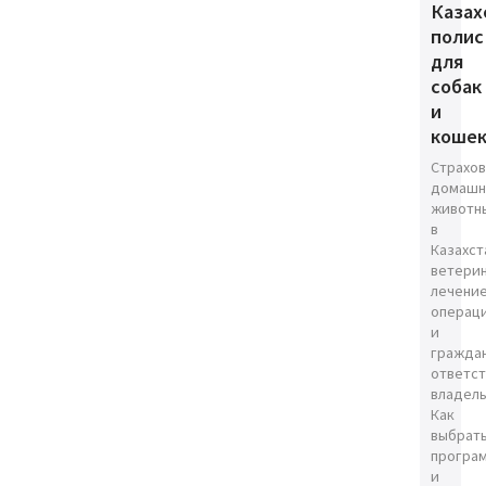
Казах
полис
для
собак
и
коше
Страхо
домашн
животн
в
Казахст
ветери
лечение
операц
и
гражда
ответст
владель
Как
выбрат
програ
и