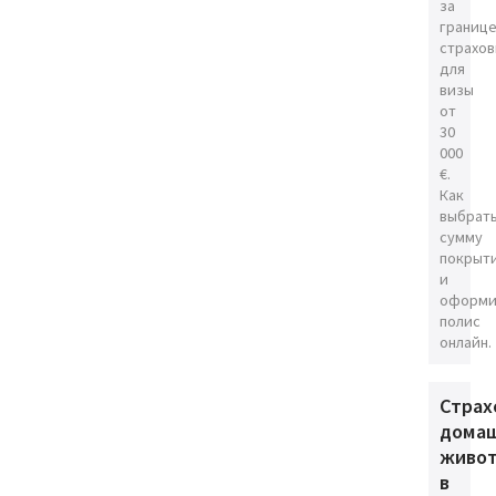
за
границе
страхов
для
визы
от
30
000
€.
Как
выбрат
сумму
покрыт
и
оформи
полис
онлайн.
Страх
дома
живо
в