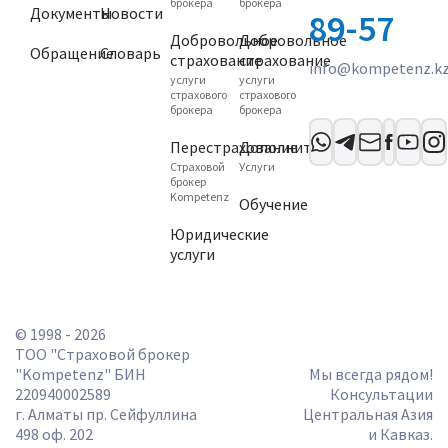
брокера
брокера
Документы
Новости
89-57
Добровольное
Добровольное
Обращение
Словарь
cтрахование
cтрахование
info@kompetenz.k
услуги
услуги
страхового
страхового
брокера
брокера
Перестрахование
Дополнительно
Страховой
Услуги
брокер
Kompetenz
Обучение
Юридические
услуги
© 1998 - 2026
ТОО "Страховой брокер
"Kompetenz" БИН
Мы всегда рядом!
220940002589
Консультации
г. Алматы пр. Сейфуллина
Центральная Азия
498 оф. 202
и Кавказ.