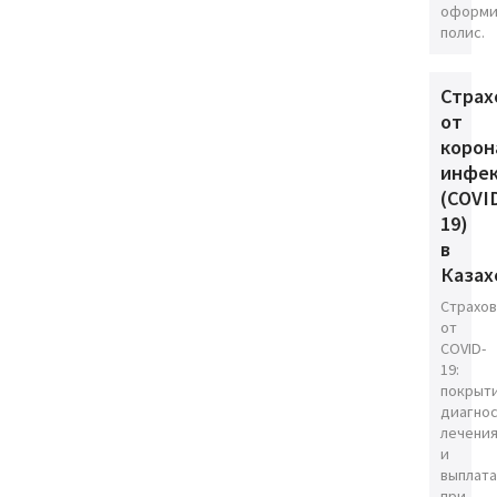
оформи
полис.
Страх
от
корон
инфе
(COVI
19)
в
Казах
Страхо
от
COVID-
19:
покрыт
диагнос
лечени
и
выплата
при