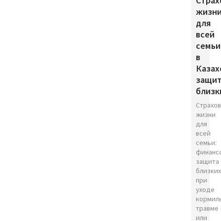
Страх
жизн
для
всей
семьи
в
Казах
защи
близк
Страхо
жизни
для
всей
семьи:
финанс
защита
близких
при
уходе
кормил
травме
или