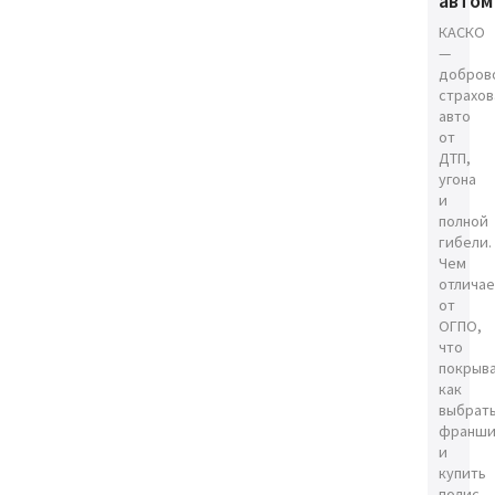
автом
КАСКО
—
добров
страхов
авто
от
ДТП,
угона
и
полной
гибели.
Чем
отличае
от
ОГПО,
что
покрыва
как
выбрат
франши
и
купить
полис