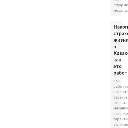
оформи
медстра
Накоп
страх
жизн
в
Казах
как
это
работ
Как
работа
накопи
страхов
жизни:
механи
накопле
гаранти
отличи