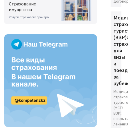
договор
Страхование
имущества
Меди
Услуги страхового брокера
страх
турис
(ВЗР):
страх
для
визы
и
поезд
за
рубе
Медици
страхов
турист
(МСТ/
ВЗР):
покрыт
лечени