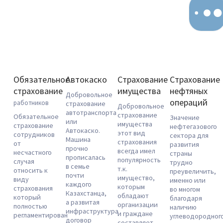
Обязательное
Автокаско
Страхование
Страхование
страхование
имущества
нефтяных
Добровольное
операций
работников
страхование
Добровольное
автотранспорта
страхование
Обязательное
Значение
или
имущества
страхование
нефтегазового
Автокаско.
этот вид
сотрудников
сектора для
Машина
страхования
от
развития
прочно
всегда имел
несчастного
страны
прописалась
популярность
случая
трудно
в семье
т.к.
относить к
преувеличить,
почти
имущество,
виду
именно или
каждого
которым
страхования
во многом
Казахстанца,
обладают
который
благодаря
а развитая
организации
полностью
наличию
инфраструктура
и граждане
регламентирован
углеводородног
договор
составляет