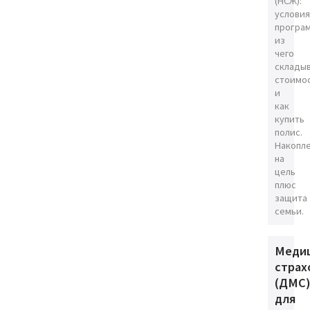
(НСЖ):
условия
програ
из
чего
склады
стоимо
и
как
купить
полис.
Накопл
на
цель
плюс
защита
семьи.
Меди
страх
(ДМС
для