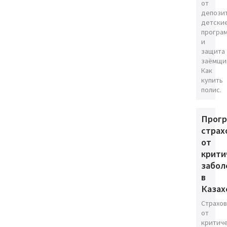
от
депозит
детски
програ
и
защита
заёмщи
Как
купить
полис.
Прог
страх
от
крити
забол
в
Казах
Страхо
от
критич