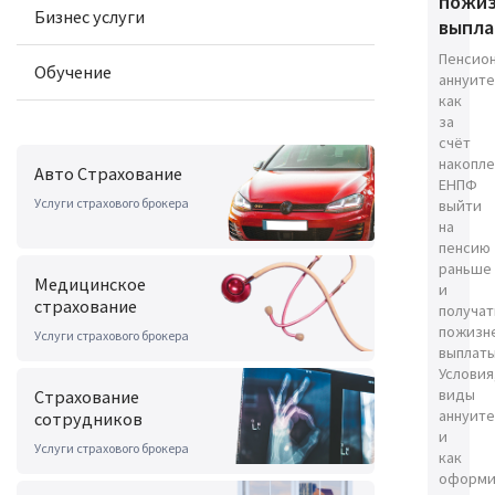
пожи
Бизнес услуги
выпл
Пенсио
Обучение
аннуите
как
за
счёт
накопл
Авто Страхование
ЕНПФ
Услуги страхового брокера
выйти
на
пенсию
раньше
Медицинское
и
страхование
получат
пожизн
Услуги страхового брокера
выплаты
Условия
виды
Страхование
аннуите
сотрудников
и
Услуги страхового брокера
как
оформи