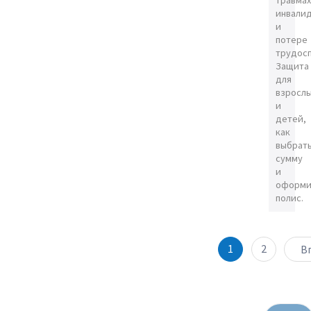
травмах
инвали
и
потере
трудос
Защита
для
взросл
и
детей,
как
выбрат
сумму
и
оформи
полис.
1
2
В