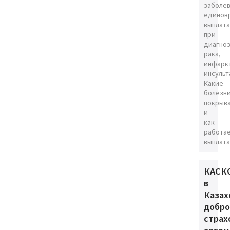
заболев
единов
выплата
при
диагно
рака,
инфарк
инсульт
Какие
болезн
покрыв
и
как
работа
выплата
КАСК
в
Казах
добро
страх