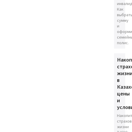
инвалид
Как
выбрат
сумму
и
оформи
семейн
полис.
Накоп
страх
жизн
в
Казах
цены
и
услов
Накопи
страхов
жизни