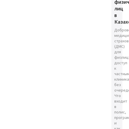
физич
лиц
в
Казах
Добров
медици
страхов
(ДМС)
для
физлиц
доступ
к
частны
клиник
без
очеред
Что
входит
в
полис,
програ
и
как