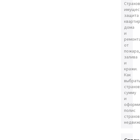
Страхо
имущес
защита
квартир
дома
и
ремонт
от
пожара,
залива
и
кражи.
Как
выбрат
страхо
сумму
и
оформи
полис
страхов
недвиж