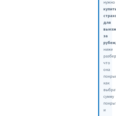
нужно
купит
страх
для
выез
за
рубеж
ниже
разбер
что
она
покры
как
выбра
сумму
покры
и