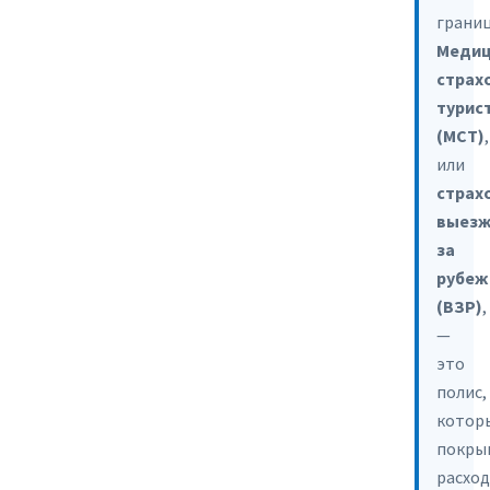
грани
Медиц
страх
турис
(МСТ)
,
или
страх
выез
за
рубеж
(ВЗР)
,
—
это
полис,
котор
покры
расхо