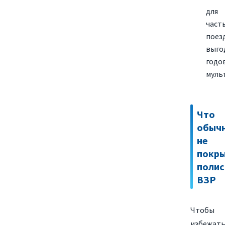
для
част
поез
выго
годо
муль
Что
обыч
не
покр
полис
ВЗР
Чтобы
избежат