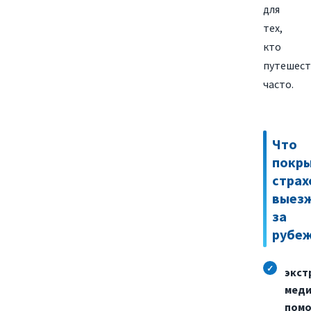
для
тех,
кто
путешест
часто.
Что
покр
страх
выез
за
рубе
экст
меди
пом