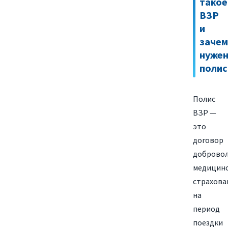
такое
ВЗР
и
зачем
нуже
полис
Полис
ВЗР —
это
договор
доброво
медицинс
страхова
на
период
поездки