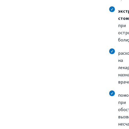
экст
стом
при
остр
боли
расх
на
лека
назн
врач
пом
при
обос
вызв
несч