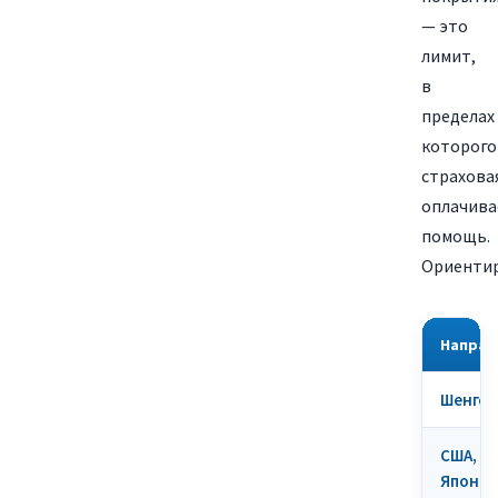
— это
лимит,
в
пределах
которого
страхова
оплачива
помощь.
Ориенти
Направ
Шенген
США, К
Япония