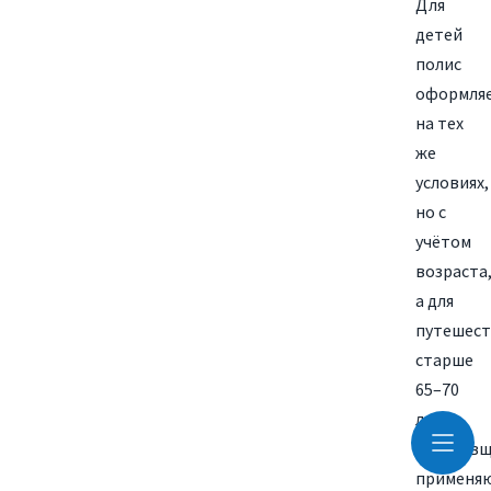
Для
детей
полис
оформля
на тех
же
условиях,
но с
учётом
возраста
а для
путешес
старше
65–70
лет
страхов
применя