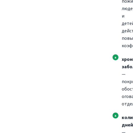
пожи
люде
и
дете
дейс
пов
коэф
хрон
забо
—
покр
обос
огов
отде
коли
дней
—