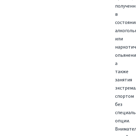
полученн
в
состояни
алкоголь
или
наркотич
опьянени
а
также
занятия
экстрем
спортом
без
специал
опции.
Внимате