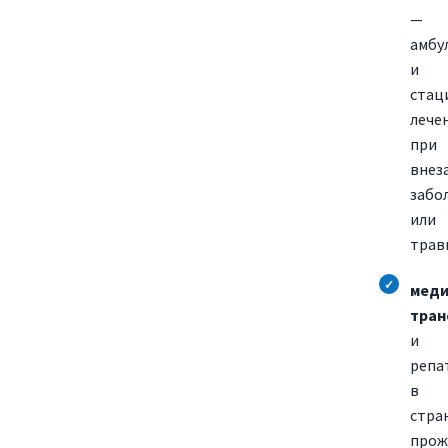
—
амбу
и
стац
лече
при
внез
забо
или
трав
меди
тран
и
репа
в
стра
прож