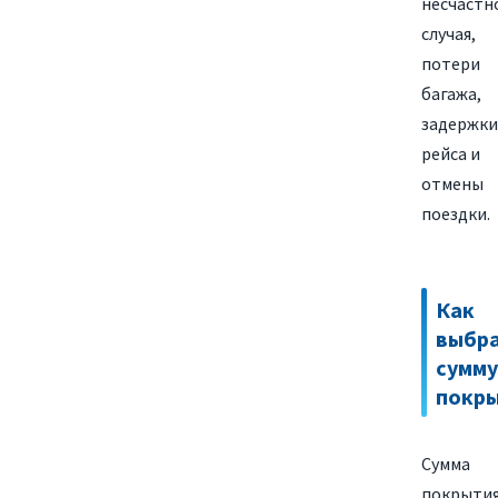
несчастн
случая,
потери
багажа,
задержки
рейса и
отмены
поездки.
Как
выбр
сумму
покр
Сумма
покрыти