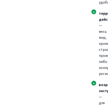
удоб
терр
дейс
—
весь
мир,
кром
стра
прож
либо
конк
реги
возр
заст
—
для