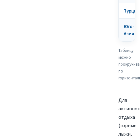
Турция,
Юго-Во
Азия
Таблицу
можно
прокручива
по
горизонтал
Для
активног
отдыха
(горные
лыжи,