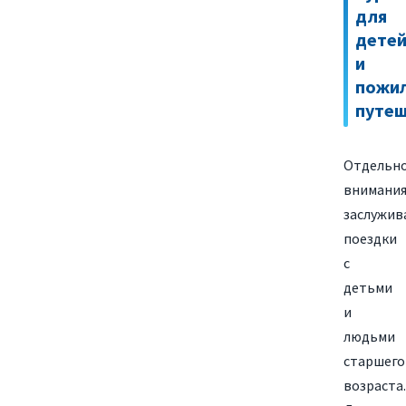
для
дете
и
пожи
путеш
Отдельн
внимани
заслужи
поездки
с
детьми
и
людьми
старшего
возраста.