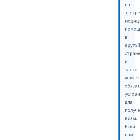
на
экстр
медиц
помо
в
другой
стран
и
часто
являет
обяза
услов
для
получ
визы.
Если
вам