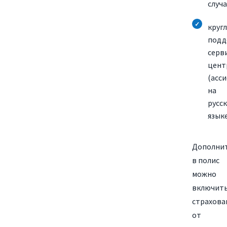
случа
круг
подд
серв
цент
(асси
на
русс
языке
Дополни
в полис
можно
включит
страхова
от