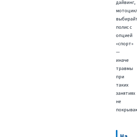
дайвинг,
мотоцикл
выбирай
полис с
опцией
«спорт»
—
иначе
травмы
при
таких
занятиях
не
покрываю
На