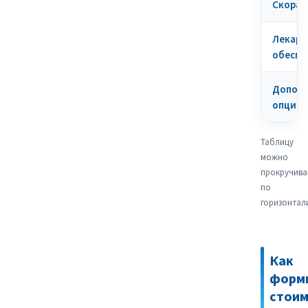
Скорая
Лекарс
обеспе
Допол
опции
Таблицу
можно
прокручива
по
горизонтал
Как
форм
стоим