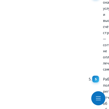
ок
усл
и
вы
счё
ст
—
со
не
оп
леч
сам
Ра
пол
рег
от
об