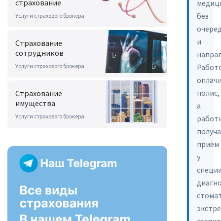
страхование
медиц
без
Услуги страхового брокера
очере
и
Страхование
сотрудников
направ
Услуги страхового брокера
Работ
оплач
полис,
Страхование
имущества
а
Услуги страхового брокера
работ
получ
приём
у
специа
диагно
стома
экстр