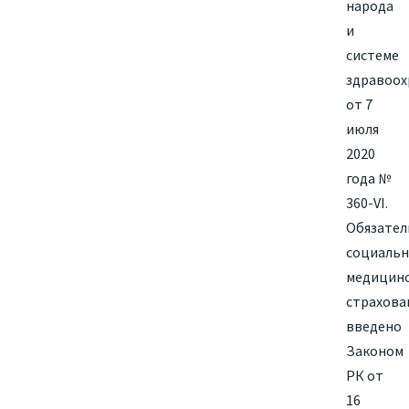
народа
и
системе
здравоох
от 7
июля
2020
года №
360-VI.
Обязател
социальн
медицин
страхова
введено
Законом
РК от
16