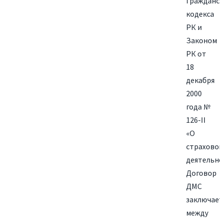
Гражданс
кодекса
РК и
Законом
РК от
18
декабря
2000
года №
126-II
«О
страхово
деятельн
Договор
ДМС
заключае
между