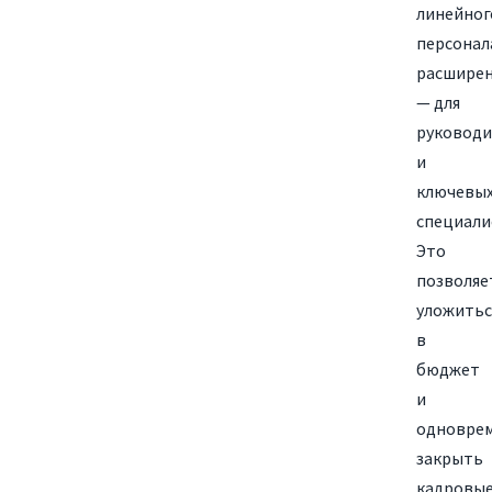
линейног
персонал
расшире
— для
руководи
и
ключевы
специали
Это
позволяе
уложитьс
в
бюджет
и
одновре
закрыть
кадровы