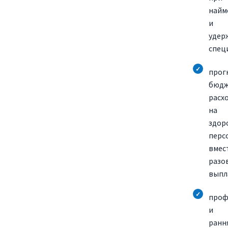
найм
и
удер
спец
прог
бюд
расх
на
здор
перс
вмес
разо
выпл
проф
и
ранн