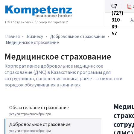
+7
(727)
Бизнесу
310-
А
ТОО "Страховой брокер Kompetenz"
89-
57
Главная
•
Бизнесу
•
Добровольное cтрахование
•
Медицинское страхование
Медицинское страхование
Корпоративное добровольное медицинское
страхование (ДМС) в Казахстане: программы для
сотрудников, наполнение полиса, расчёт стоимости и
порядок обслуживания в клиниках.
Меди
Обязательное страхование
страх
услуги страхового брокера
сотру
Добровольное cтрахование
услуги страхового брокера
(ДМС)