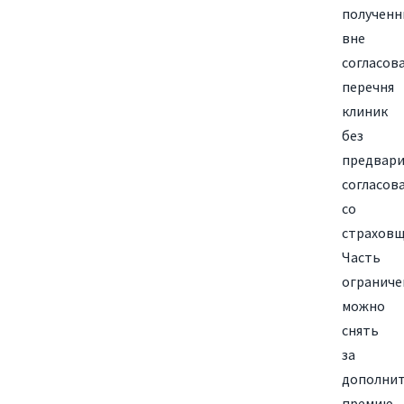
полученн
вне
согласов
перечня
клиник
без
предвари
согласов
со
страховщ
Часть
ограниче
можно
снять
за
дополни
премию