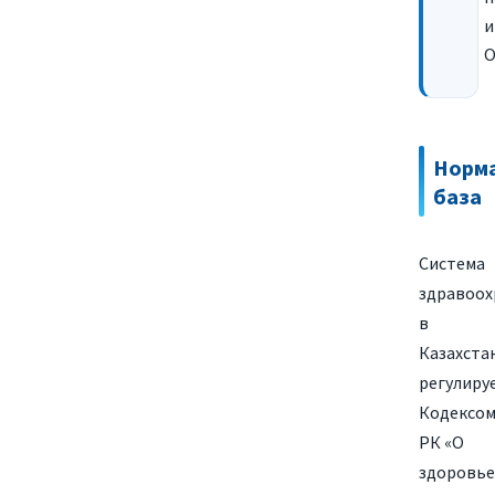
и
О
Норм
база
Система
здравоох
в
Казахста
регулиру
Кодексо
РК «О
здоровье