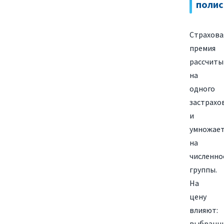
полис
Страхова
премия
рассчиты
на
одного
застрахо
и
умножает
на
численно
группы.
На
цену
влияют:
выбранн