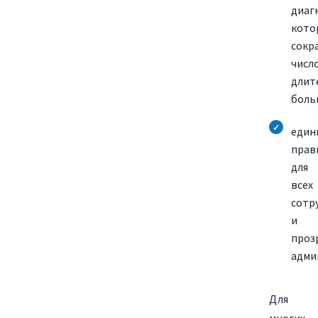
диаг
кото
сокр
числ
длит
боль
един
прав
для
всех
сотр
и
проз
адми
Для