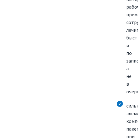
рабо
врем
сотр
лечи
быст
и
по
запис
а
не
в
очер
силь
элем
комп
паке
при