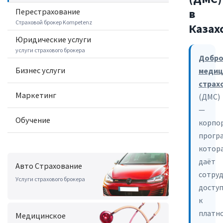
в
Перестрахование
Страховой брокер Kompetenz
Казах
Юридические услуги
услуги страхового брокера
Добро
Бизнес услуги
медиц
страх
Маркетинг
(ДМС)
—
Обучение
корпо
прогр
котор
даёт
Авто Страхование
сотру
Услуги страхового брокера
досту
к
платн
Медицинское