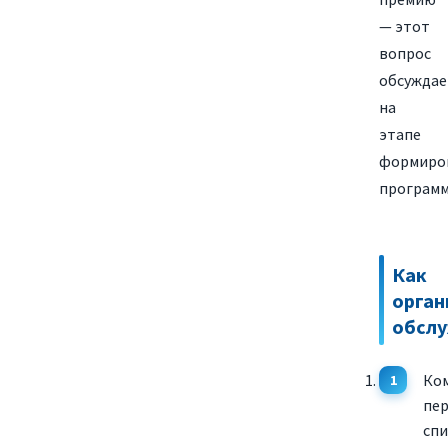
— этот
вопрос
обсуждае
на
этапе
формиро
программ
Как
орган
обсл
Ко
пе
спи