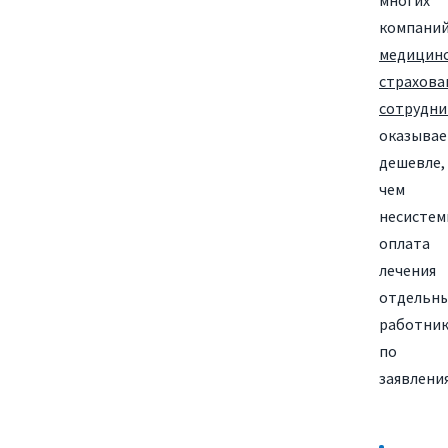
многих
компани
медицин
страхова
сотрудни
оказывае
дешевле,
чем
несистем
оплата
лечения
отдельн
работни
по
заявлени