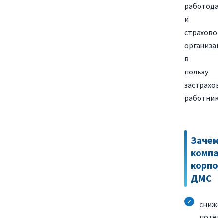
работод
и
страхово
организа
в
пользу
застрахо
работник
Заче
комп
корпо
ДМС
сниж
поте