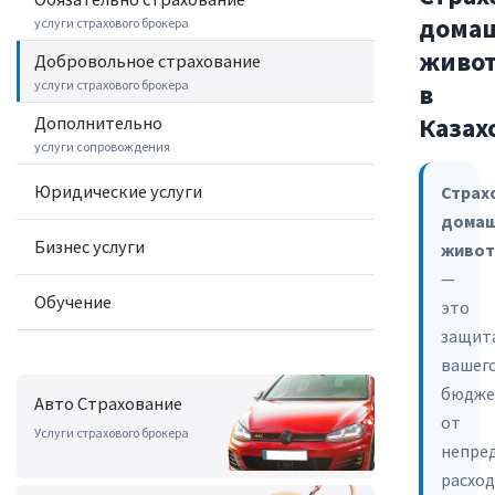
дома
услуги страхового брокера
живо
Добровольное cтрахование
услуги страхового брокера
в
Казах
Дополнительно
услуги сопровождения
Юридические услуги
Страх
домаш
Бизнес услуги
живот
—
Обучение
это
защит
вашег
бюдже
Авто Страхование
от
Услуги страхового брокера
непре
расхо