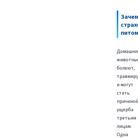
Заче
страх
пито
Домашни
животны
болеют,
травмир
и могут
стать
причино
ущерба
третьим
лицам.
Одна