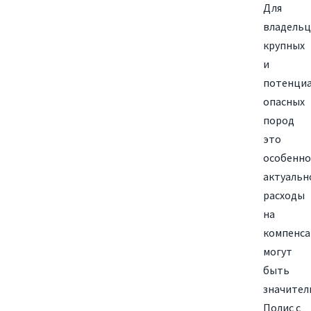
Для
владельц
крупных
и
потенци
опасных
пород
это
особенно
актуальн
расходы
на
компенс
могут
быть
значител
Полис с