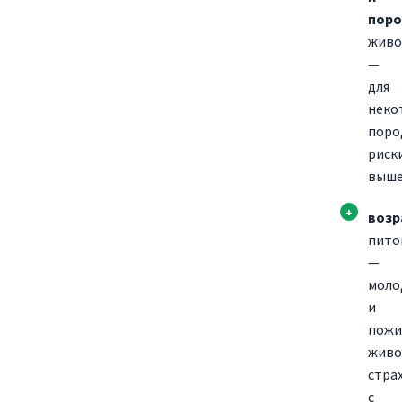
пор
живо
—
для
неко
поро
риск
выше
возр
пито
—
моло
и
пожи
живо
стра
с