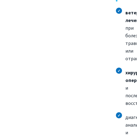
вете
лече
при
боле
трав
или
отра
хиру
опер
и
посл
восс
диаг
анал
и