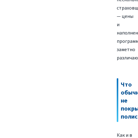
страхов
— цены
и
наполнен
програм
заметно
различаю
Что
обыч
не
покр
полис
Как и в