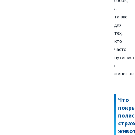
собак,
а
также
для
тех,
кто
часто
путешест
с
животны
Что
покр
полис
страх
живо