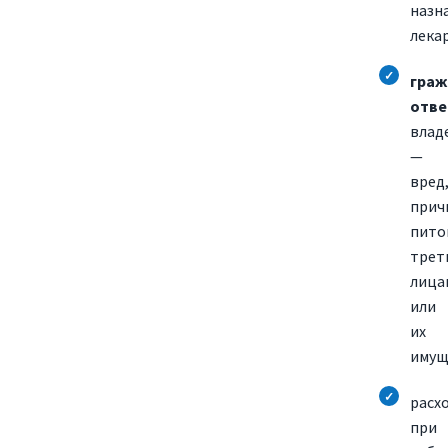
назн
лека
гра
отве
влад
—
вред
прич
пито
трет
лица
или
их
имущ
расх
при