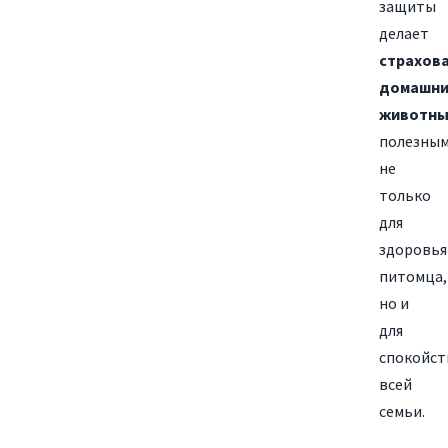
защиты
делает
страхов
домашни
животны
полезны
не
только
для
здоровья
питомца,
но и
для
спокойст
всей
семьи.