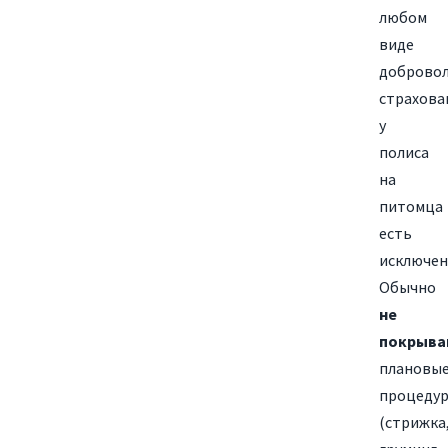
любом
виде
доброво
страхова
у
полиса
на
питомца
есть
исключен
Обычно
не
покрыва
плановы
процеду
(стрижка