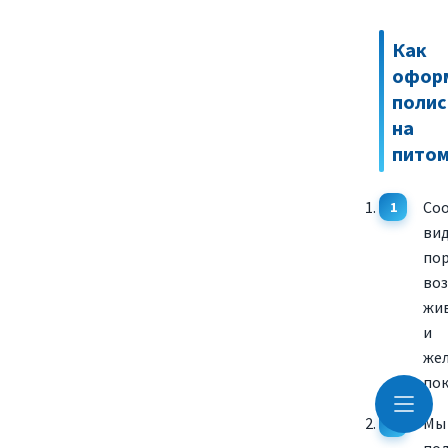
Как
офор
полис
на
пито
Со
вид
пор
воз
жи
и
же
пок
Мы