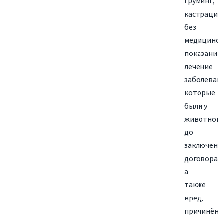
груминг,
кастраци
без
медицин
показани
лечение
заболева
которые
были у
животно
до
заключен
договора
а
также
вред,
причинё