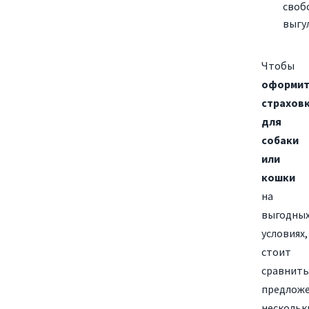
своб
выгул
Чтобы
оформи
страхов
для
собаки
или
кошки
на
выгодны
условиях,
стоит
сравнить
предлож
нескольк