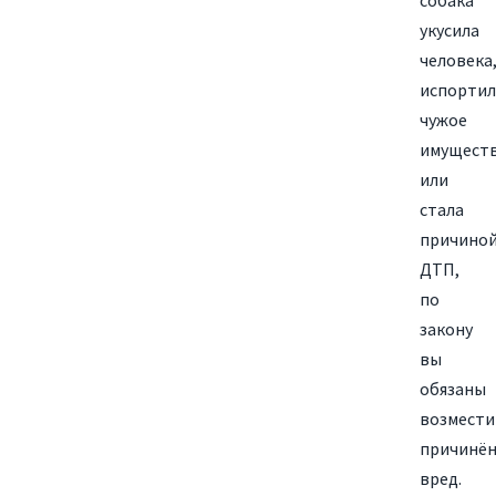
собака
укусила
человека
испортил
чужое
имущест
или
стала
причино
ДТП,
по
закону
вы
обязаны
возмести
причинё
вред.