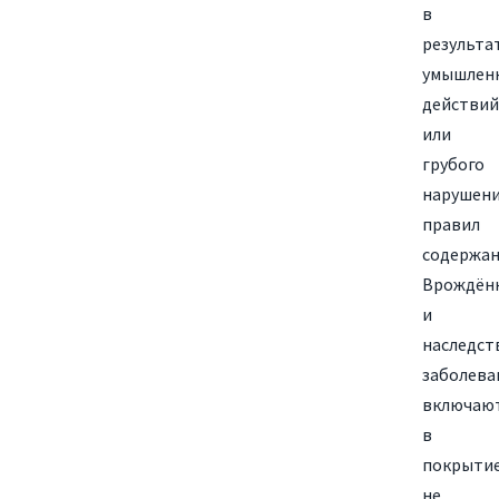
в
результа
умышлен
действий
или
грубого
нарушен
правил
содержан
Врождён
и
наследст
заболева
включаю
в
покрыти
не