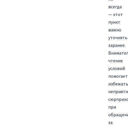
всегда
— этот
пункт
важно
уточнять
заранее.
Внимате
чтение
условий
помогает
избежат
неприят
сюрприз
при
обращен
за