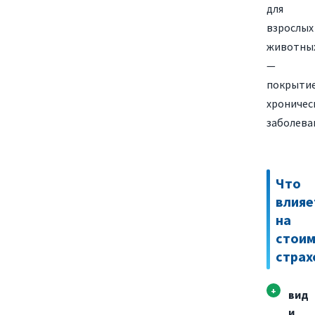
для
взрослых
животны
—
покрыти
хроничес
заболева
Что
влияе
на
стоим
страх
вид
и