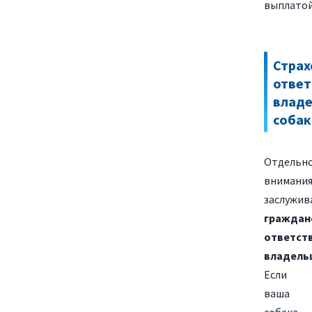
выплатой
Страх
ответ
влад
собак
Отдельн
внимани
заслужив
граждан
ответст
владель
Если
ваша