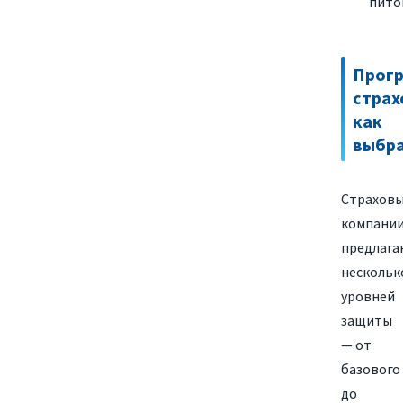
пито
Прог
страх
как
выбр
Страхов
компани
предлага
нескольк
уровней
защиты
— от
базового
до