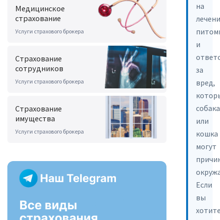
на
Медицинское
страхование
лечен
питом
Услуги страхового брокера
и
ответ
Страхование
сотрудников
за
Услуги страхового брокера
вред,
котор
собака
Страхование
имущества
или
Услуги страхового брокера
кошка
могут
причи
окруж
Если
вы
хотит