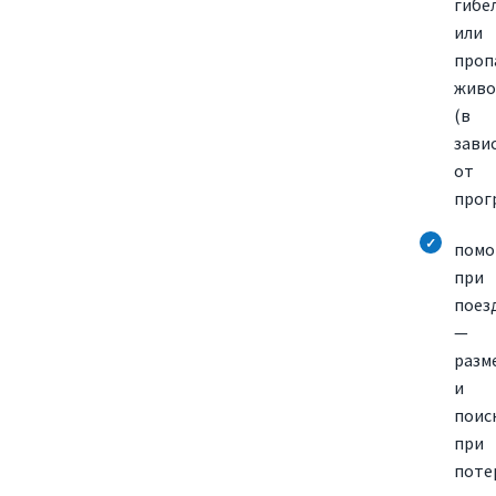
гибе
или
проп
живо
(в
зави
от
прог
пом
при
поез
—
разм
и
поис
при
поте