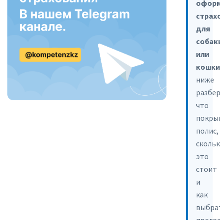
офор
страх
для
собак
или
кошки
ниже
разбер
что
покры
полис,
сколь
это
стоит
и
как
выбра