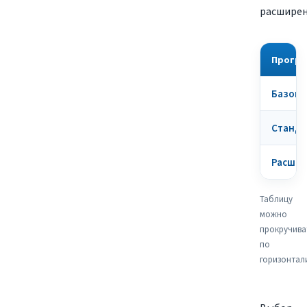
расширен
Прогр
Базова
Станда
Расшир
Таблицу
можно
прокручива
по
горизонтал