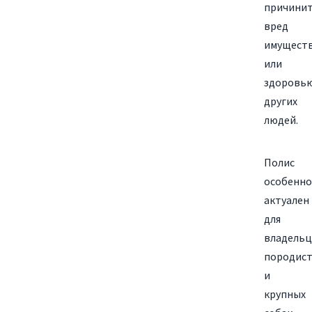
причини
вред
имущест
или
здоровь
других
людей.
Полис
особенно
актуален
для
владельц
породис
и
крупных