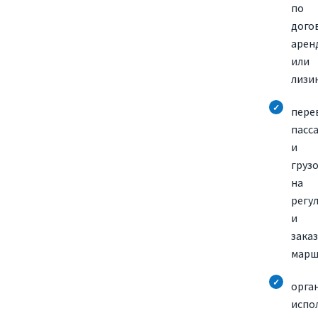
по
дого
арен
или
лизин
пере
пасс
и
груз
на
регу
и
зака
марш
орга
испо