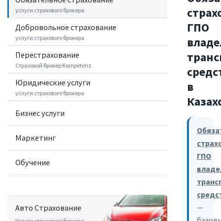
страх
услуги страхового брокера
ГПО
Добровольное cтрахование
услуги страхового брокера
владе
транс
Перестрахование
Страховой брокер Kompetenz
средс
Юридические услуги
в
услуги страхового брокера
Казах
Бизнес услуги
Обяза
Маркетинг
страх
ГПО
Обучение
владе
транс
средс
—
Авто Страхование
базов
Услуги страхового брокера