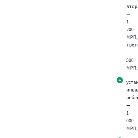
втор
—
1
200
МРП,
трет
—
500
МРП;
уста
инва
ребё
—
1
000
МРП;