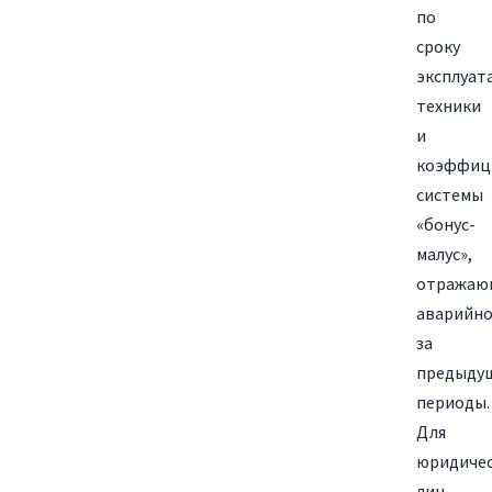
по
сроку
эксплуат
техники
и
коэффиц
системы
«бонус-
малус»,
отражаю
аварийн
за
предыду
периоды.
Для
юридиче
лиц