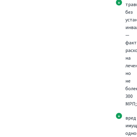
трав
без
уста
инва
—
факт
расх
на
лече
но
не
боле
300
МРП;
вред
имущ
одно