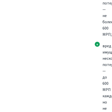
поте
—
не
боле
600
МРП;
вред
имущ
неск
поте
—
до
600
МРП
кажд
но
не