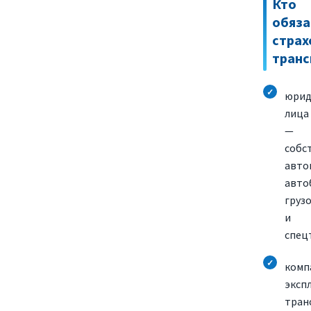
Кто
обяза
страх
транс
юрид
лица
—
собс
авто
авто
груз
и
спец
комп
эксп
тран