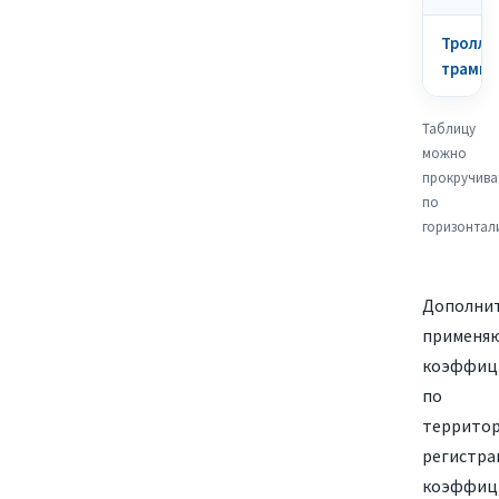
Тролле
трамва
Таблицу
можно
прокручива
по
горизонтал
Дополни
применя
коэффиц
по
террито
регистра
коэффиц