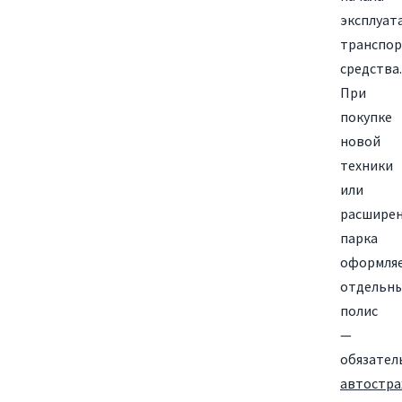
эксплуат
транспор
средства.
При
покупке
новой
техники
или
расшире
парка
оформля
отдельн
полис
—
обязател
автостра