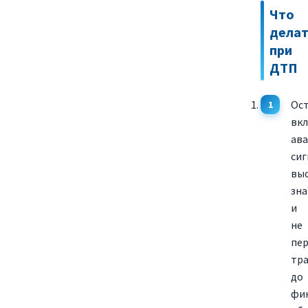
Что
делат
при
ДТП
Ост
вк
ав
сиг
вы
зна
и
не
пе
тр
до
фи