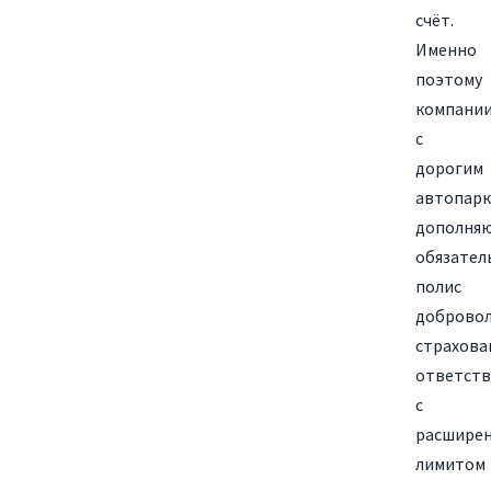
счёт.
Именно
поэтому
компани
с
дорогим
автопар
дополня
обязател
полис
доброво
страхова
ответств
с
расшире
лимитом