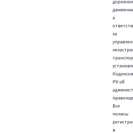
дорожно
движении
а
ответств
за
управлен
незастра
транспо
установл
Кодексо
РК об
админис
правонар
Все
полисы
регистри
в