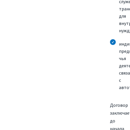
служ
тран
для
внут
нужд
инди
пред
чья
деят
связ
с
авто
Договор
заключае
до
начала