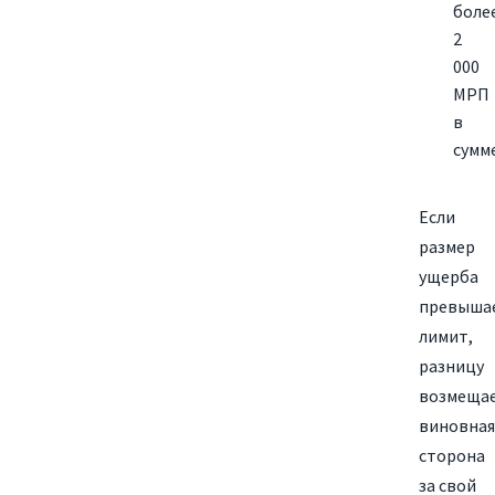
боле
2
000
МРП
в
сумме
Если
размер
ущерба
превыша
лимит,
разницу
возмеща
виновная
сторона
за свой