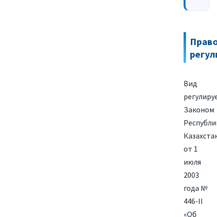
Прав
регул
Вид
регулиру
Законом
Республи
Казахста
от 1
июля
2003
года №
446-II
«Об