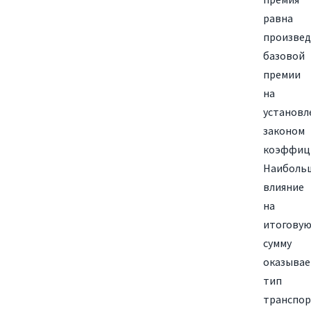
равна
произве
базовой
премии
на
установл
законом
коэффиц
Наиболь
влияние
на
итогову
сумму
оказывае
тип
транспор