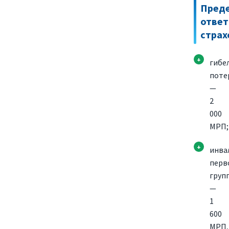
Пред
ответ
стра
гибе
поте
—
2
000
МРП;
инва
перв
груп
—
1
600
МРП,