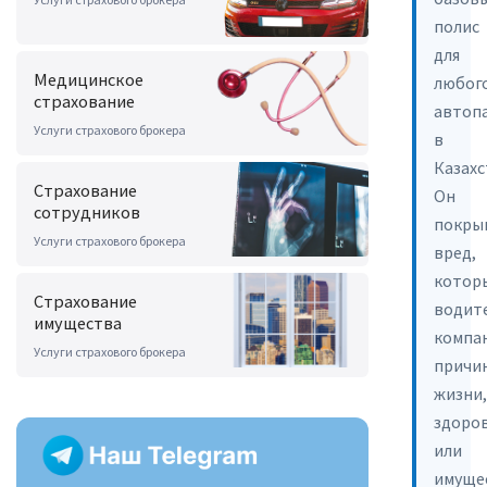
полис
для
Медицинское
любог
страхование
автоп
Услуги страхового брокера
в
Казахс
Страхование
Он
сотрудников
покры
Услуги страхового брокера
вред,
котор
Страхование
водит
имущества
компа
Услуги страхового брокера
причи
жизни,
здоро
или
имуще