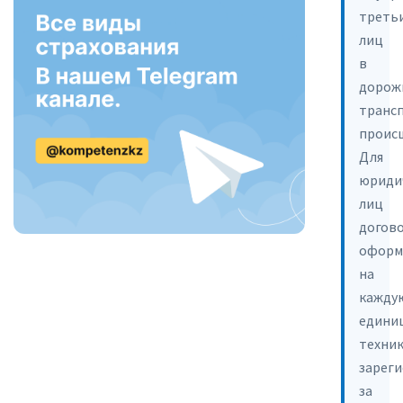
треть
лиц
в
дорож
транс
проис
Для
юриди
лиц
догов
оформ
на
кажду
едини
техник
зарег
за